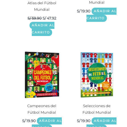
Mundial
Atlas del Fútbol
Mundial
S/
19.90
AÑADIR AL
S/
59.90
S/
47.92
CARRITO
AÑADIR AL
CARRITO
Campeones del
Selecciones de
Fútbol Mundial
Fútbol Mundial
S/
19.90
S/
19.90
AÑADIR AL
AÑADIR AL