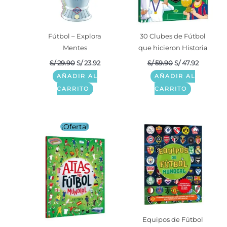
Fútbol – Explora
30 Clubes de Fútbol
Mentes
que hicieron Historia
S/
29.90
S/
23.92
S/
59.90
S/
47.92
AÑADIR AL
AÑADIR AL
CARRITO
CARRITO
¡Oferta!
Equipos de Fútbol