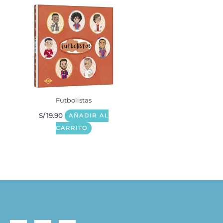
Futbolistas
S/
19.90
AÑADIR AL
CARRITO