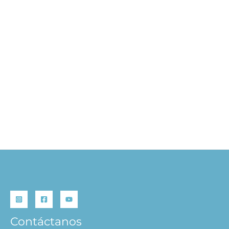
Colorea en Super Neón 4
S/
14.90
AÑADIR AL CARRITO
Contáctanos