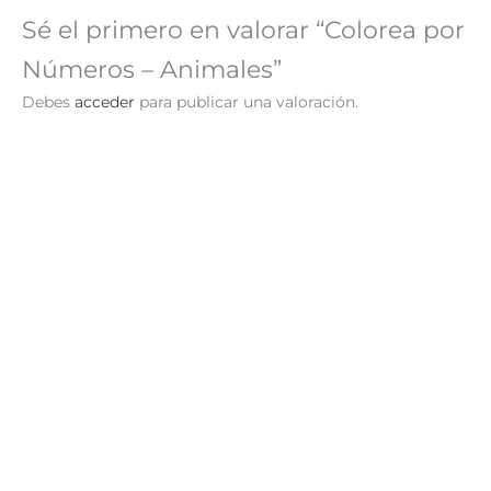
Sé el primero en valorar “Colorea por
Números – Animales”
Debes
acceder
para publicar una valoración.
Colorea por Números –
Colorea por Números –
Aves
Dinosaurios
S/
9.90
S/
9.90
AÑADIR AL
AÑADIR AL
CARRITO
CARRITO