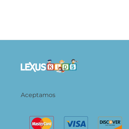
Princesas – Libro para Colorear
S/
14.90
AÑADIR AL
CARRITO
Aceptamos