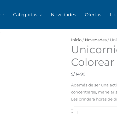
me
Categorías
Novedades
Ofertas
Lo
Unicornios
r
-
Inicio
/
Novedades
/ Uni
Unicorni
Libro
para
Colorear
Colorear
cantidad
S/
14.90
Además de ser una activ
concentrarse, manejar 
Les brindará horas de d
-