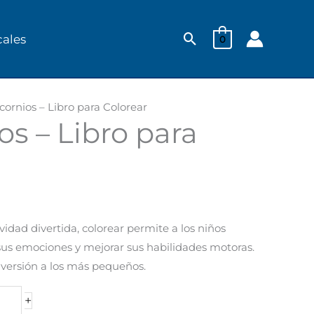
Buscar
cales
0
cornios – Libro para Colorear
os – Libro para
idad divertida, colorear permite a los niños
sus emociones y mejorar sus habilidades motoras.
iversión a los más pequeños.
+