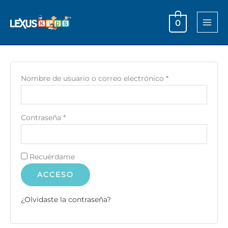
Olvido Clave
Ir
Obligatorio
Obligatorio
al
0
contenido
Acceder
Buscar
Nombre de usuario o correo electrónico
*
Contraseña
*
Recuérdame
ACCESO
¿Olvidaste la contraseña?