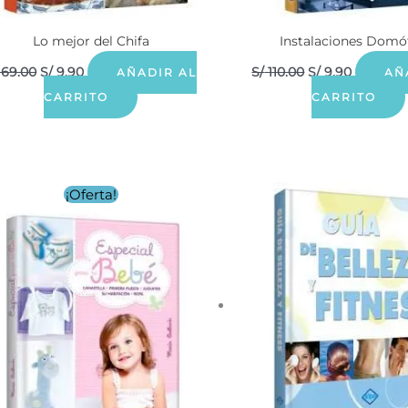
Lo mejor del Chifa
Instalaciones Domó
69.00
S/
9.90
S/
110.00
S/
9.90
AÑADIR AL
AÑ
CARRITO
CARRITO
El
El
¡Oferta!
precio
precio
original
actual
era:
es:
S/ 69.90.
S/ 9.90.