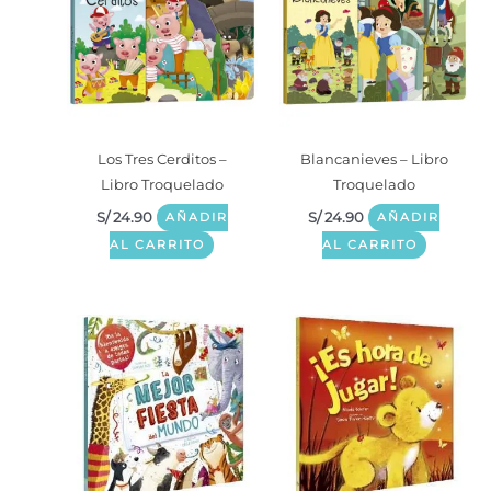
Los Tres Cerditos –
Blancanieves – Libro
Libro Troquelado
Troquelado
S/
24.90
S/
24.90
AÑADIR
AÑADIR
AL CARRITO
AL CARRITO