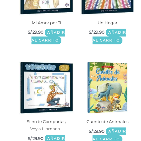
Mi Amor por Ti
Un Hogar
S/
29.90
S/
29.90
AÑADIR
AÑADIR
AL CARRITO
AL CARRITO
Si no te Comportas,
Cuento de Animales
Voy a Llamar a…
S/
29.90
AÑADIR
S/
29.90
AÑADIR
AL CARRITO