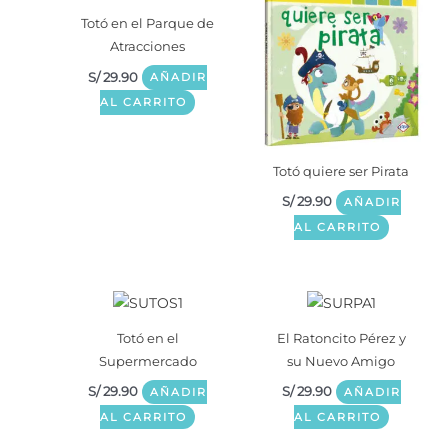
Totó en el Parque de
Atracciones
S/
29.90
AÑADIR
AL CARRITO
Totó quiere ser Pirata
S/
29.90
AÑADIR
AL CARRITO
Totó en el
El Ratoncito Pérez y
Supermercado
su Nuevo Amigo
S/
29.90
S/
29.90
AÑADIR
AÑADIR
AL CARRITO
AL CARRITO