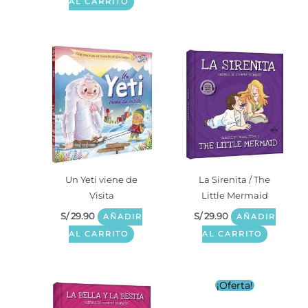
AL CARRITO
Un Yeti viene de
La Sirenita / The
Visita
Little Mermaid
S/
29.90
S/
29.90
AÑADIR
AÑADIR
AL CARRITO
AL CARRITO
El
El
¡Oferta!
precio
precio
original
actual