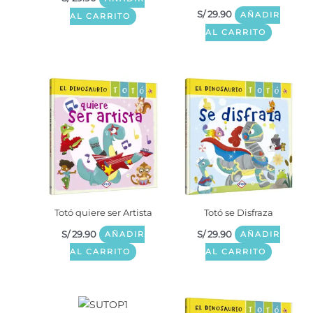
S/
29.90
AÑADIR
AL CARRITO
AL CARRITO
Totó quiere ser Artista
Totó se Disfraza
S/
29.90
S/
29.90
AÑADIR
AÑADIR
AL CARRITO
AL CARRITO