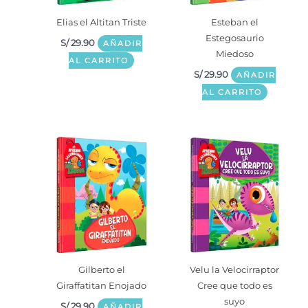
Elias el Altitan Triste
Esteban el
Estegosaurio
S/
29.90
AÑADIR
Miedoso
AL CARRITO
S/
29.90
AÑADIR
AL CARRITO
Gilberto el
Velu la Velocirraptor
Giraffatitan Enojado
Cree que todo es
suyo
S/
29.90
AÑADIR