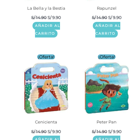
La Bella y la Bestia
Rapunzel
S/
14.90
S/
9.90
S/
14.90
S/
9.90
AÑADIR AL
AÑADIR AL
CARRITO
CARRITO
El
El
El
El
¡Oferta!
¡Oferta!
precio
precio
precio
precio
original
actual
original
actual
era:
es:
era:
es:
S/ 14.90.
S/ 9.90.
S/ 14.90.
S/ 9.90.
Cenicienta
Peter Pan
S/
14.90
S/
9.90
S/
14.90
S/
9.90
AÑADIR AL
AÑADIR AL