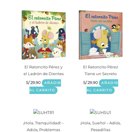
El Ratoncito Pérez y
El Ratoncito Pérez
el Ladrón de Dientes
Tiene un Secreto
S/
29.90
S/
29.90
AÑADIR
AÑADIR
AL CARRITO
AL CARRITO
¡Hola, Tranquilidad! –
¡Hola, Sueño! – Adiós,
Adiós, Problemas
Pesadillas