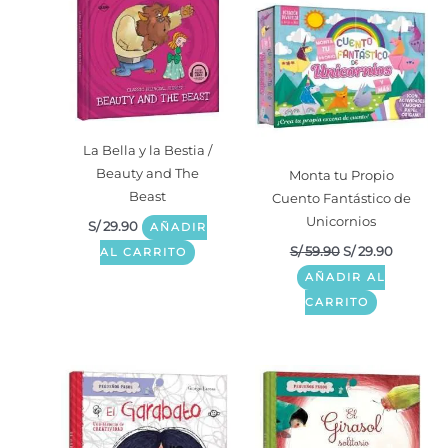
era:
es:
S/ 59.90.
S/ 29.90.
La Bella y la Bestia /
Beauty and The
Monta tu Propio
Beast
Cuento Fantástico de
Unicornios
S/
29.90
AÑADIR
S/
59.90
S/
29.90
AL CARRITO
AÑADIR AL
CARRITO