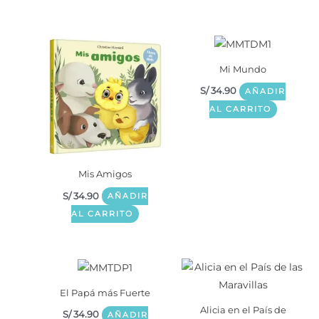
Mi Mundo
S/
34.90
AÑADIR
AL CARRITO
Mis Amigos
S/
34.90
AÑADIR
AL CARRITO
El Papá más Fuerte
Alicia en el País de
S/
34.90
AÑADIR