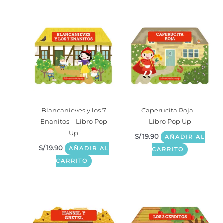
Blancanieves y los 7
Caperucita Roja –
Enanitos – Libro Pop
Libro Pop Up
Up
S/
19.90
AÑADIR AL
S/
19.90
AÑADIR AL
CARRITO
CARRITO