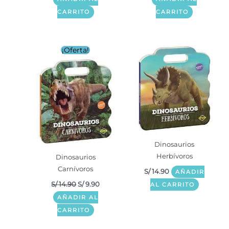
CARRITO
CARRITO
El
El
¡Oferta!
precio
precio
original
actual
era:
es:
S/ 14.90.
S/ 9.90.
Dinosaurios
Herbívoros
Dinosaurios
Carnívoros
S/
14.90
AÑADIR
S/
14.90
S/
9.90
AL CARRITO
AÑADIR AL
CARRITO