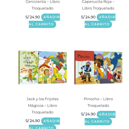
Cenicienta – Libro
Caperucita Roja –
Troquelado
Libro Troquelado
S/
24.90
S/
24.90
AÑADIR
AÑADIR
AL CARRITO
AL CARRITO
Jack y los Frijoles
Pinocho – Libro
Mágicos – Libro
Troquelado
Troquelado
S/
24.90
AÑADIR
S/
24.90
AÑADIR
AL CARRITO
AL CARRITO