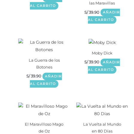
las Maravillas
AL CARRITO
S/
39.90
AÑADIR
AL CARRITO
Moby Dick
La Guerra de los
S/
39.90
AÑADIR
Botones
AL CARRITO
S/
39.90
AÑADIR
AL CARRITO
El Maravilloso Mago
La Vuelta al Mundo
de Oz
en 80 Días