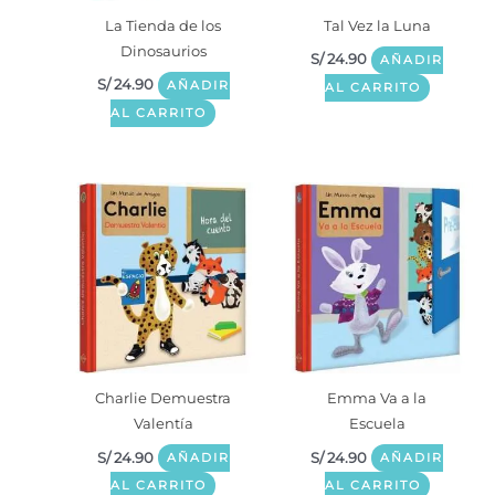
La Tienda de los
Tal Vez la Luna
Dinosaurios
S/
24.90
AÑADIR
S/
24.90
AÑADIR
AL CARRITO
AL CARRITO
Charlie Demuestra
Emma Va a la
Valentía
Escuela
S/
24.90
S/
24.90
AÑADIR
AÑADIR
AL CARRITO
AL CARRITO