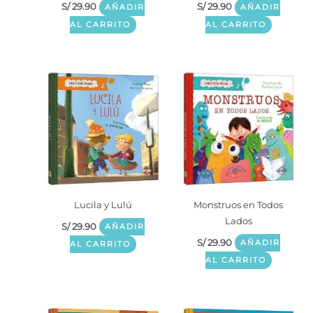
S/
29.90
S/
29.90
AÑADIR
AÑADIR
AL CARRITO
AL CARRITO
Lucila y Lulú
Monstruos en Todos
Lados
S/
29.90
AÑADIR
S/
29.90
AÑADIR
AL CARRITO
AL CARRITO