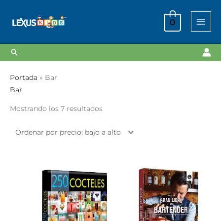
Ir
al
0
contenido
Buscar
Ordenado
Portada
»
Bar
por
Bar
precio:
Mostrando los 7 resultados
bajo
a
alto