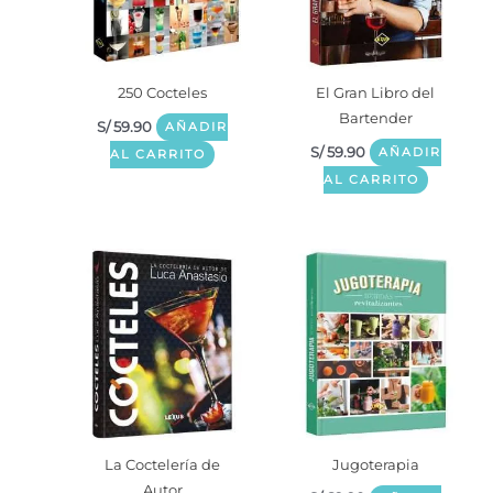
250 Cocteles
El Gran Libro del
Bartender
S/
59.90
AÑADIR
S/
59.90
AÑADIR
AL CARRITO
AL CARRITO
La Coctelería de
Jugoterapia
Autor