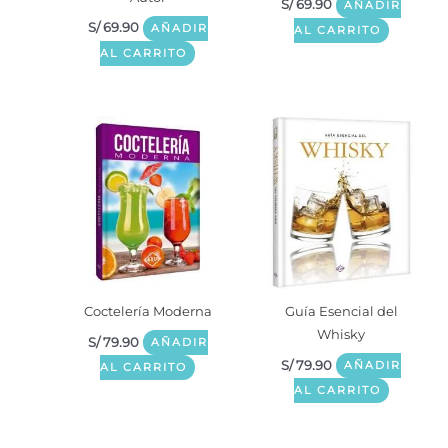
S/
69.90
AÑADIR
S/
69.90
AÑADIR
AL CARRITO
AL CARRITO
Coctelería Moderna
Guía Esencial del
Whisky
S/
79.90
AÑADIR
S/
79.90
AÑADIR
AL CARRITO
AL CARRITO