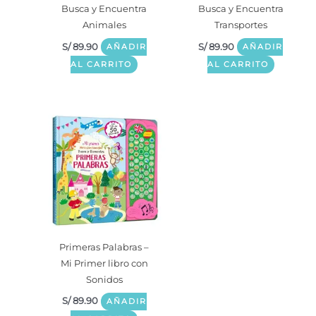
Busca y Encuentra
Busca y Encuentra
Animales
Transportes
S/
89.90
S/
89.90
AÑADIR
AÑADIR
AL CARRITO
AL CARRITO
Primeras Palabras –
Mi Primer libro con
Sonidos
S/
89.90
AÑADIR