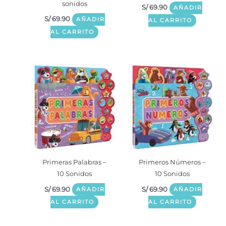
sonidos
S/
69.90
AÑADIR
S/
69.90
AÑADIR
AL CARRITO
AL CARRITO
Primeras Palabras –
Primeros Números –
10 Sonidos
10 Sonidos
S/
69.90
S/
69.90
AÑADIR
AÑADIR
AL CARRITO
AL CARRITO