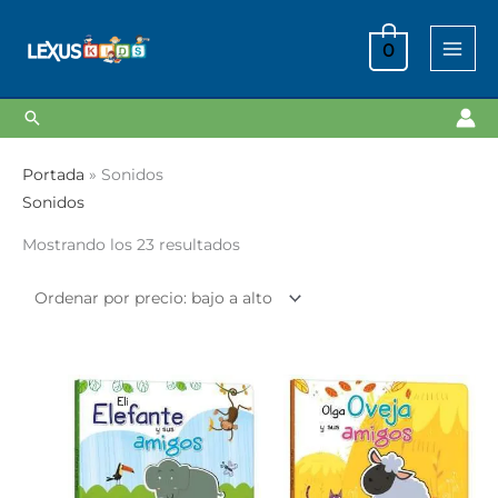
Ir
al
0
contenido
Buscar
Ordenado
Portada
»
Sonidos
por
Sonidos
precio:
Mostrando los 23 resultados
bajo
a
alto