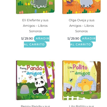
Eli Elefante y sus
Olga Oveja y sus
Amigos – Libros
Amigos – Libros
Sonoros
Sonoros
S/
29.90
S/
29.90
AÑADIR
AÑADIR
AL CARRITO
AL CARRITO
Penny Panda y sus
Lito Pollito y sus