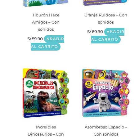
Tiburón Hace
Granja Ruidosa – Con
Amigos – Con
sonidos
sonidos
S/
69.90
AÑADIR
S/
59.90
AÑADIR
AL CARRITO
AL CARRITO
Increíbles
Asombroso Espacio –
Dinosaurios – Con
Con sonidos