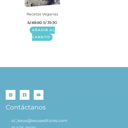
Recetas Veganas
S/
69.90
S/
39.90
AÑADIR AL
CARRITO
Contáctanos
ol_lexus@lexuseditores.com