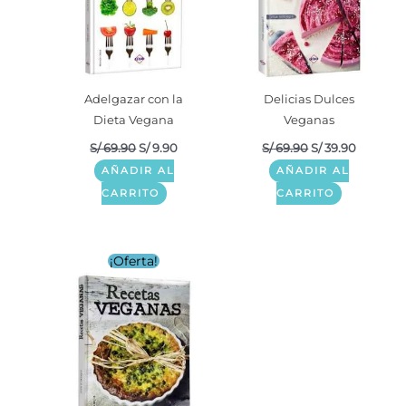
Adelgazar con la
Delicias Dulces
Dieta Vegana
Veganas
S/
69.90
S/
9.90
S/
69.90
S/
39.90
AÑADIR AL
AÑADIR AL
CARRITO
CARRITO
El
El
¡Oferta!
precio
precio
original
actual
era:
es:
S/ 69.90.
S/ 39.90.