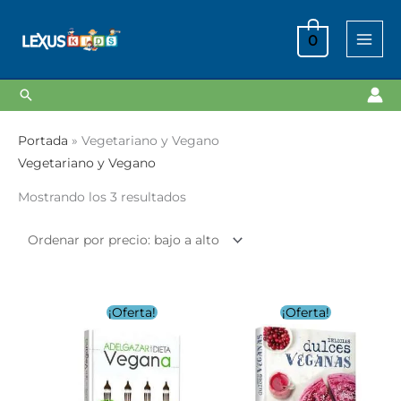
Ir
al
0
contenido
Buscar
Ordenado
Portada
»
Vegetariano y Vegano
por
Vegetariano y Vegano
precio:
Mostrando los 3 resultados
bajo
a
alto
El
El
El
El
¡Oferta!
¡Oferta!
precio
precio
precio
precio
original
actual
original
actual
era:
es:
era:
es:
S/ 69.90.
S/ 9.90.
S/ 69.90.
S/ 39.90.