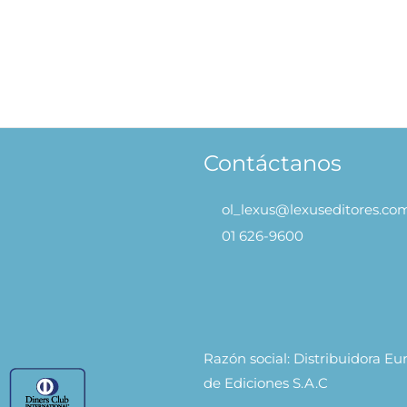
Contáctanos
ol_lexus@lexuseditores.co
01 626-9600
Razón social: Distribuidora E
de Ediciones S.A.C