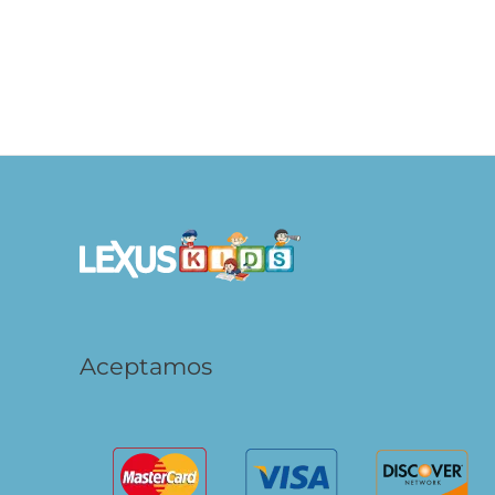
10 Pequeñas Estrellas Diversión Numérica
S/
39.90
S/
31.92
AÑADIR AL CARRITO
Aceptamos