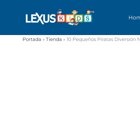
Ir
al
Ho
contenido
Portada
»
Tienda
»
10 Pequeños Piratas Diversión