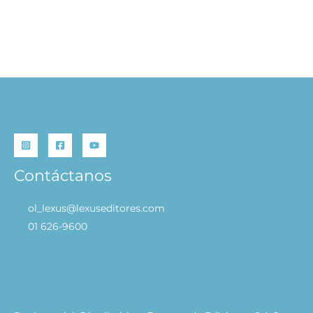
S/
89.90
AÑADIR AL
CARRITO
Contáctanos
ol_lexus@lexuseditores.com
01 626-9600