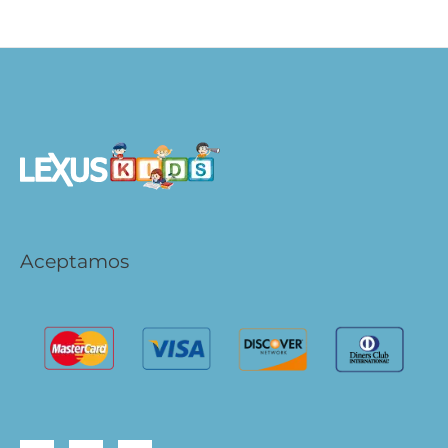
S/
49.90
S/
39.92
AÑADIR AL CARRITO
Aceptamos