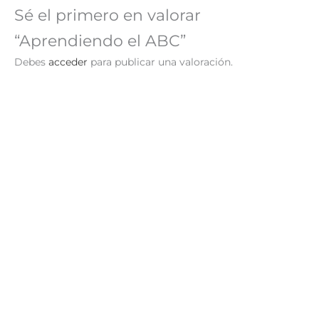
Sé el primero en valorar
“Aprendiendo el ABC”
Debes
acceder
para publicar una valoración.
Mi Libro Pizarra Mágica
Mi Libro de Caligrafía
Números y Sumas
S/
69.90
AÑADIR AL
S/
49.90
AÑADIR AL
CARRITO
CARRITO