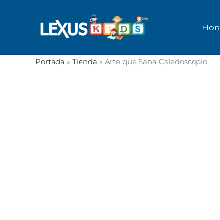
Ir
al
Ho
contenido
Portada
»
Tienda
»
Arte que Sana Caledoscopio