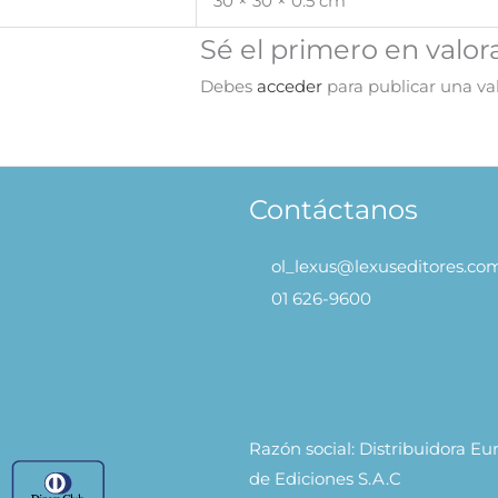
30 × 30 × 0.5 cm
Sé el primero en valor
Debes
acceder
para publicar una val
Contáctanos
ol_lexus@lexuseditores.co
01 626-9600
Razón social: Distribuidora E
de Ediciones S.A.C