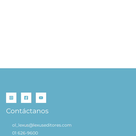
Scanorama Dinosaurios
S/
99.90
AÑADIR AL CARRITO
Contáctanos
ol_lexus@lexuseditores.com
01 626-9600