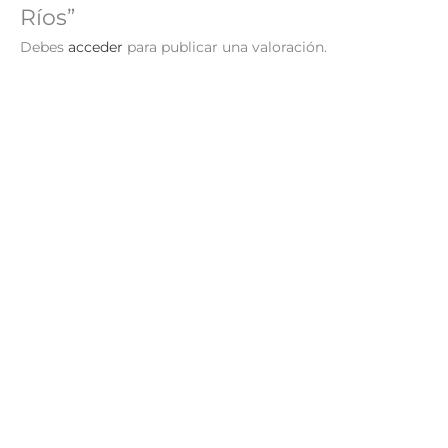
Ríos”
Debes
acceder
para publicar una valoración.
Atlas de los animales
Atlas de Aventuras
Lunares
S/
59.90
AÑADIR AL
S/
59.90
AÑADIR AL
CARRITO
CARRITO