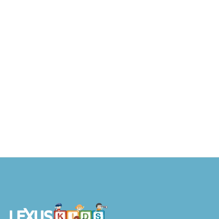
Anatomía con
Orientación Clínica para
Estudiantes
S/
199.90
S/
159.92
AÑADIR AL
CARRITO