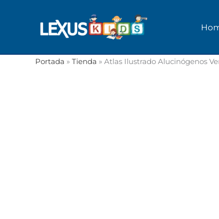
Ir
al
Ho
contenido
Portada
»
Tienda
»
Atlas Ilustrado Alucinógenos Ve