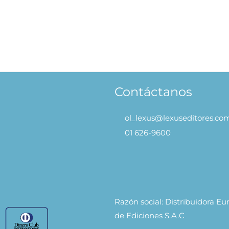
xtraordinarios Héroes Míticos de todo el Mundo
Dinosaur
S/
59.90
S/
59.90
AÑADIR AL CARRITO
Contáctanos
ol_lexus@lexuseditores.co
01 626-9600
Razón social: Distribuidora E
de Ediciones S.A.C