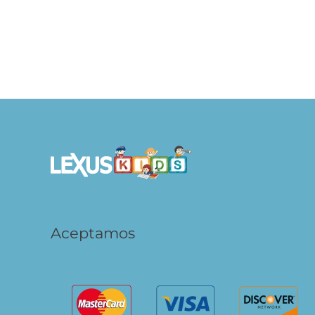
Enciclopedia Ilustrada Historia del Mundo
20 E
S/
29.90
AÑADIR AL CARRITO
Aceptamos