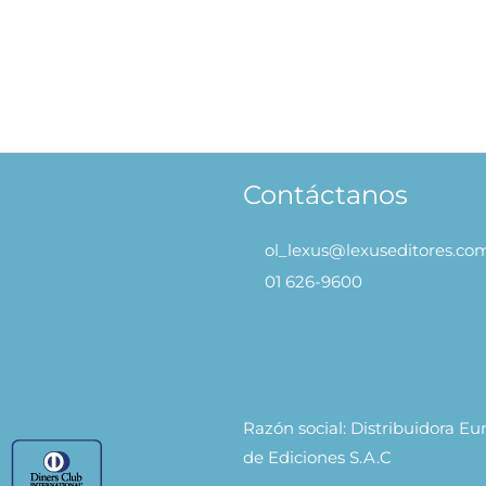
Contáctanos
ol_lexus@lexuseditores.co
01 626-9600
Razón social: Distribuidora E
de Ediciones S.A.C