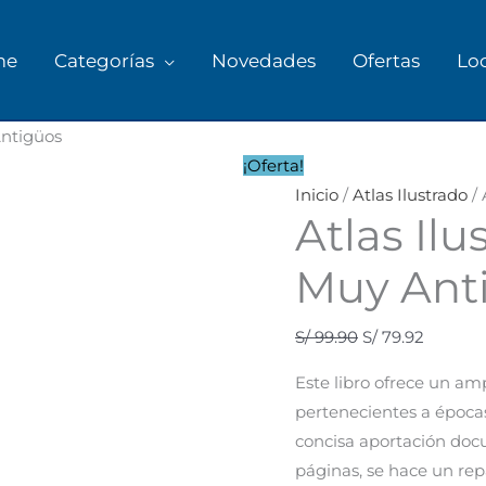
me
Categorías
Novedades
Ofertas
Lo
Antigüos
¡Oferta!
Inicio
/
Atlas Ilustrado
/ 
Atlas Il
Muy Ant
S/
99.90
S/
79.92
Este libro ofrece un amp
pertenecientes a épocas
concisa aportación doc
páginas, se hace un rep