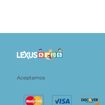
Ferrari, Pasado y Presente
S/
79.90
S/
63.92
AÑADIR AL CARRITO
Aceptamos