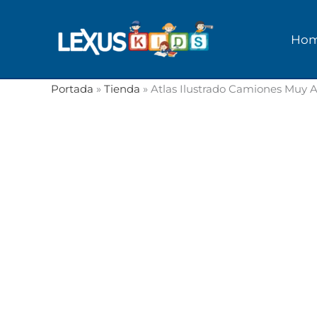
Ir
al
Ho
contenido
Portada
»
Tienda
»
Atlas Ilustrado Camiones Muy 