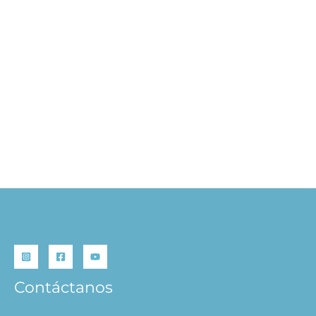
Dinosaurios – Libro Levanta Tapitas
S/
59.90
AÑADIR AL CARRITO
Contáctanos