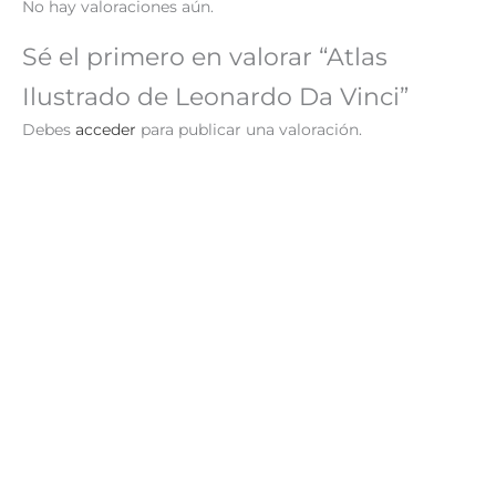
No hay valoraciones aún.
Sé el primero en valorar “Atlas
Ilustrado de Leonardo Da Vinci”
Debes
acceder
para publicar una valoración.
Enciclopedia Ilustrada
20 Extraordinarios
Historia del Mundo
Héroes Míticos de todo
el Mundo
S/
29.90
AÑADIR AL