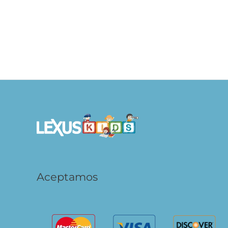
Enciclopedia Ilustrada Historia del
20 Ext
Mundo
S/
29.90
S/
23.92
S/
59.
AÑADIR AL
CARRITO
Aceptamos