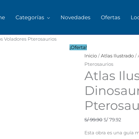
me
Categorías
Novedades
Ofertas
Lo
Atlas
os Voladores Pterosaurios
Ilustrado
¡Oferta!
de
Inicio
/
Atlas Ilustrado
/ 
los
Pterosaurios
Atlas Ilu
Dinosaurios
Voladores
Dinosaur
Pterosaurios
cantidad
Pterosau
S/
99.90
S/
79.92
Esta obra es una guía 