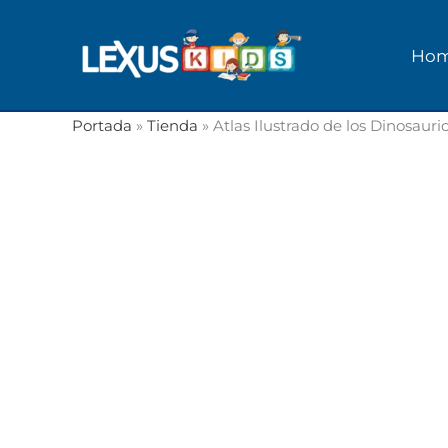
Ir
al
Ho
contenido
Portada
»
Tienda
»
Atlas Ilustrado de los Dinosauri