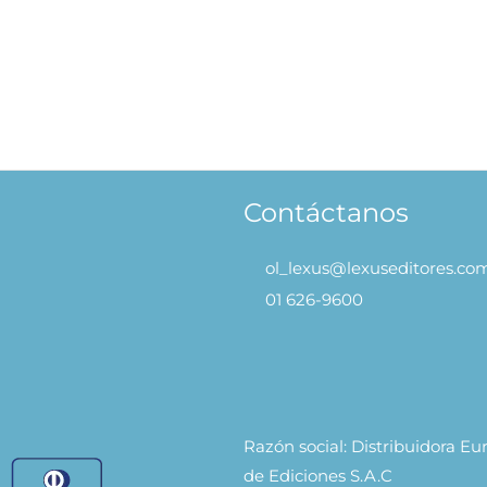
raordinarios Héroes Míticos
Dinosaurios – Libro Levanta
de todo el Mundo
S/
59.90
S/
47.92
AÑAD
90
S/
47.92
AÑADIR AL
CARRITO
CARRITO
Contáctanos
ol_lexus@lexuseditores.co
01 626-9600
Razón social: Distribuidora E
de Ediciones S.A.C