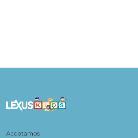
Dinosaurios – Libro Levanta Tapitas
S/
59.90
S/
47.92
AÑADIR AL CARRITO
Aceptamos