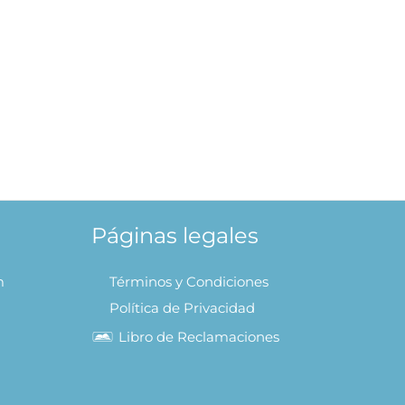
Terapias Naturales
/
59.90
S/
47.92
AÑADIR AL CARRITO
Páginas legales
m
Términos y Condiciones
Política de Privacidad
Libro de Reclamaciones