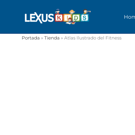
Ir
al
Ho
contenido
Portada
»
Tienda
»
Atlas Ilustrado del Fitness