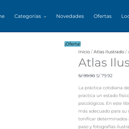
me
Categorías
Novedades
Ofertas
Lo
¡Oferta!
Inicio
/
Atlas Ilustrado
/ 
Atlas Ilu
S/
99.90
S/
79.92
La práctica cotidiana de
practica un estado físi
psicológicos. En este lib
más adecuado para su ob
tonificar determinados
paso y fotografías ilustr