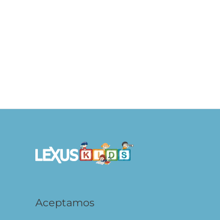
Dieta keto Guía de Cocina
S/
59.90
S/
47.92
AÑADIR AL CARRITO
Aceptamos