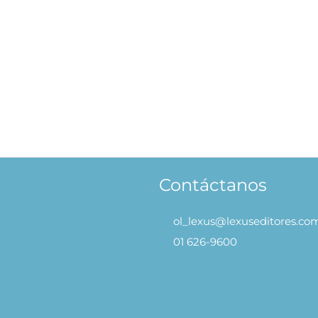
Virus, Bacterias Pandemias que han Asolado el Mundo
S/
59.90
S/
47.92
S
AÑADIR AL CARRITO
Contáctanos
ol_lexus@lexuseditores.co
01 626-9600