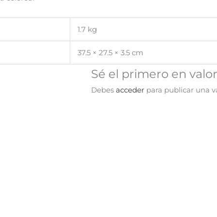
1.7 kg
37.5 × 27.5 × 3.5 cm
Sé el primero en valo
Debes
acceder
para publicar una va