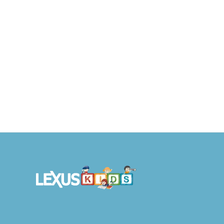
¡Hola, Sueño! – Adiós, Pesadillas
¡Ho
S/
29.90
AÑADIR AL
S/
CARRITO