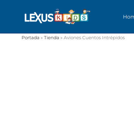
Ir
al
Ho
contenido
Portada
»
Tienda
»
Aviones Cuentos Intrépidos