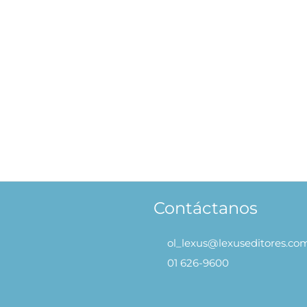
la, Tranquilidad! – Adiós,
El Extraño caso del Dr. Jekyl
Problemas
Hyde
29.90
S/
39.90
AÑADIR AL
AÑADIR 
CARRITO
CARRITO
Contáctanos
ol_lexus@lexuseditores.co
01 626-9600