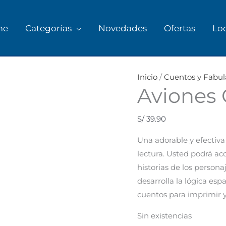
me
Categorías
Novedades
Ofertas
Lo
Inicio
/
Cuentos y Fabul
Aviones 
S/
39.90
Una adorable y efectiva
lectura. Usted podrá aco
historias de los persona
desarrolla la lógica esp
cuentos para imprimir y
Sin existencias