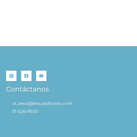
Animales de la Granja,
Animales – Libros para
Vamos a Colorear
Colorear
S/
19.90
S/
46.90
AÑADIR AL
AÑADIR AL
CARRITO
CARRITO
Contáctanos
ol_lexus@lexuseditores.com
01 626-9600