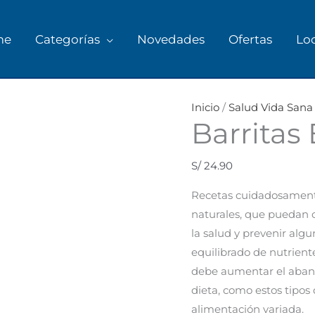
me
Categorías
Novedades
Ofertas
Lo
Inicio
/
Salud Vida Sana
Barritas
S/
24.90
Recetas cuidadosamente
naturales, que puedan c
la salud y prevenir al
equilibrado de nutrient
debe aumentar el abanic
dieta, como estos tipo
alimentación variada.