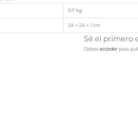
0.7 kg
24 × 24 × 1 cm
Sé el primero 
Debes
acceder
para pub
¡Oferta!
¡Oferta!