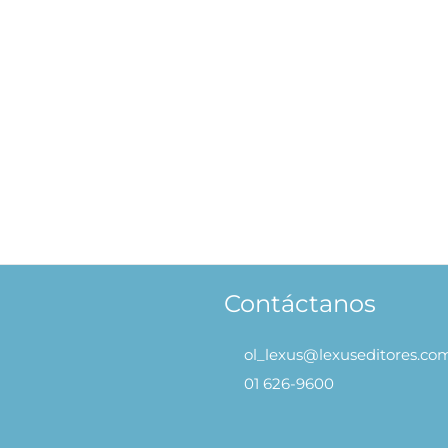
, Bacterias Pandemias que
Terapias Naturales
han Asolado el Mundo
S/
59.90
S/
47.92
AÑAD
90
S/
47.92
AÑADIR AL
CARRITO
CARRITO
Contáctanos
ol_lexus@lexuseditores.co
01 626-9600