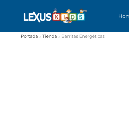
Ir
al
Ho
contenido
Portada
»
Tienda
»
Barritas Energéticas