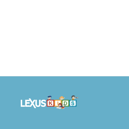
Dieta keto Guía de Cocina
Virus
S/
59.90
S/
47.92
AÑADIR AL
S/
59.
CARRITO