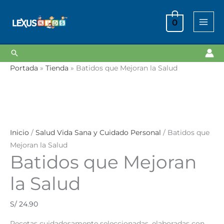
Ir
al
0
contenido
Buscar
Portada
»
Tienda
»
Batidos que Mejoran la Salud
Inicio
/
Salud Vida Sana y Cuidado Personal
/ Batidos que
Mejoran la Salud
Batidos que Mejoran
la Salud
S/
24.90
Recetas cuidadosamente seleccionadas, elaboradas con