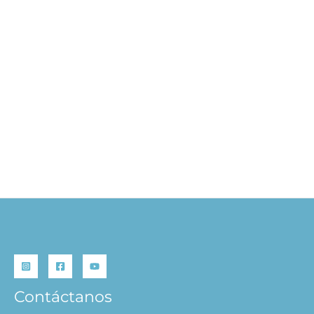
Terapias Naturales
S/
59.90
S/
47.92
AÑADIR AL CARRITO
Contáctanos