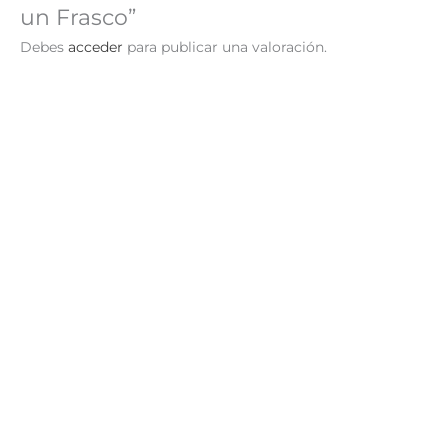
un Frasco”
Debes
acceder
para publicar una valoración.
El Color de la
Corazón de Madre
Amabilidad
S/
29.90
AÑADIR AL
S/
29.90
AÑADIR AL
CARRITO
CARRITO