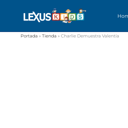
Ir
al
Ho
contenido
Portada
»
Tienda
»
Charlie Demuestra Valentía