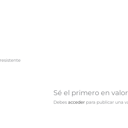
 resistente
Sé el primero en valo
Debes
acceder
para publicar una va
¡Oferta!
¡Oferta!