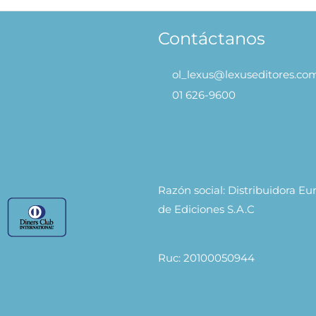
Contáctanos
ol_lexus@lexuseditores.co
01 626-9600
Razón social: Distribuidora E
de Ediciones S.A.C
Ruc: 20100050944