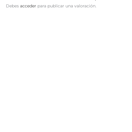
Debes
acceder
para publicar una valoración.
El Cuerpo Humano –
El Espacio – Libro
Libro Levanta Tapitas
Levanta Tapitas
S/
59.90
S/
59.90
AÑADIR AL
AÑADIR AL
CARRITO
CARRITO