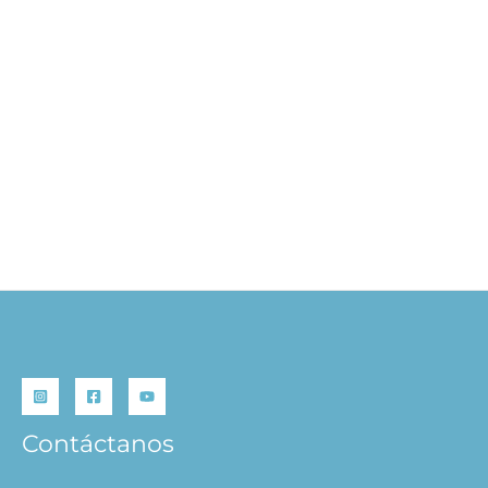
El Extraño caso del Dr.
Jekyll y Sr. Hyde
S/
39.90
AÑADIR AL
CARRITO
Contáctanos