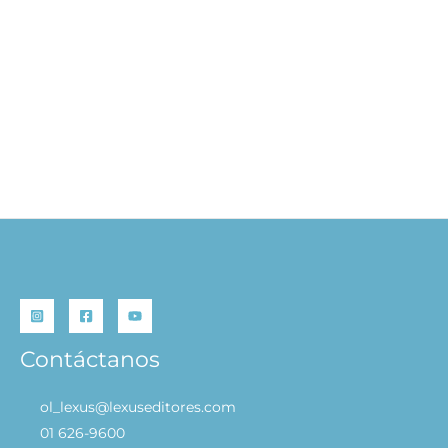
101 Cuentos para Dormir
S/
49.90
AÑADIR AL CARRITO
Contáctanos
ol_lexus@lexuseditores.com
01 626-9600