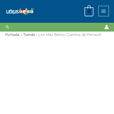
Ir
al
0
contenido
Buscar
Los
Portada
»
Tienda
»
Los Más Bellos Cuentos de Perrault
Más
Bellos
Cuentos
de
Perrault
cantidad