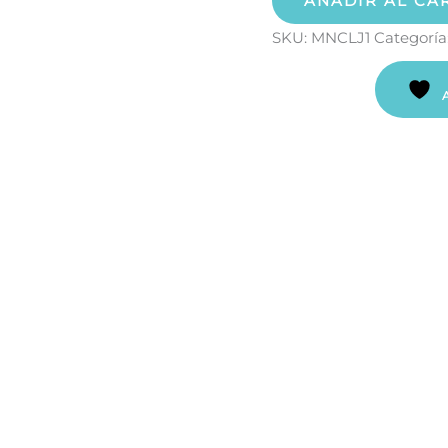
AÑADIR AL CA
SKU:
MNCLJ1
Categoría