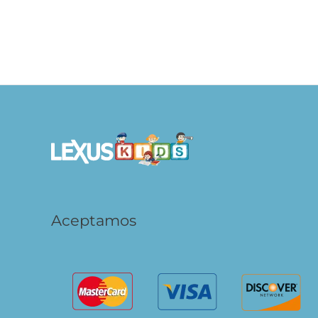
S/
69.90
S/
AÑADIR AL
CARRITO
Aceptamos