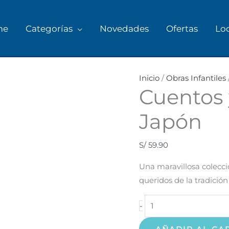
me
Categorías
Novedades
Ofertas
Lo
Cuentos
y
Inicio
/
Obras Infantiles
Cuentos 
Leyendas
del
Japón
Japón
cantidad
S/
59.90
Una maravillosa colecci
queridos de la tradición
-