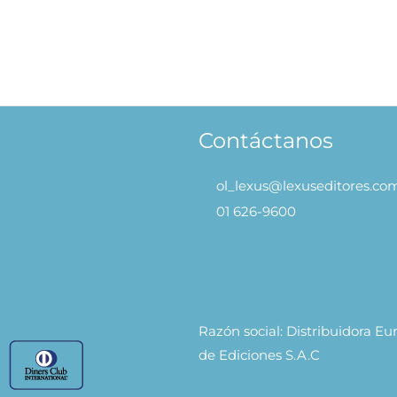
59.90
AÑADIR AL
CARRITO
Contáctanos
ol_lexus@lexuseditores.co
01 626-9600
Razón social: Distribuidora E
de Ediciones S.A.C