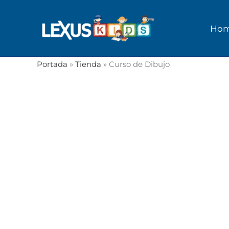
Ir
al
Ho
contenido
Portada
»
Tienda
»
Curso de Dibujo