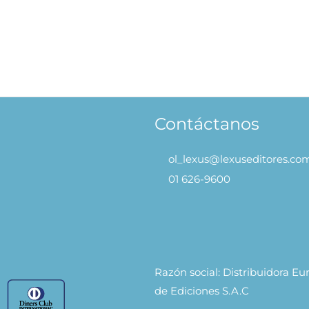
Color
Óle
.90
S/
59.90
AÑADIR AL CARRITO
AÑADIR
Contáctanos
ol_lexus@lexuseditores.co
01 626-9600
Razón social: Distribuidora E
de Ediciones S.A.C