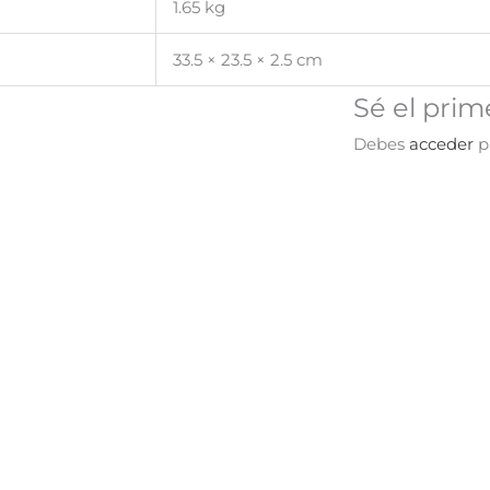
1.65 kg
33.5 × 23.5 × 2.5 cm
Sé el prim
Debes
acceder
pa