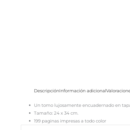
Descripción
Información adicional
Valoracione
Un tomo lujosamente encuadernado en tapa
Tamaño: 24 x 34 cm.
199 paginas impresas a todo color