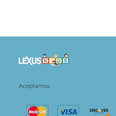
Acuarela
S/
59.90
S/
59
AÑADIR AL CARRITO
Aceptamos