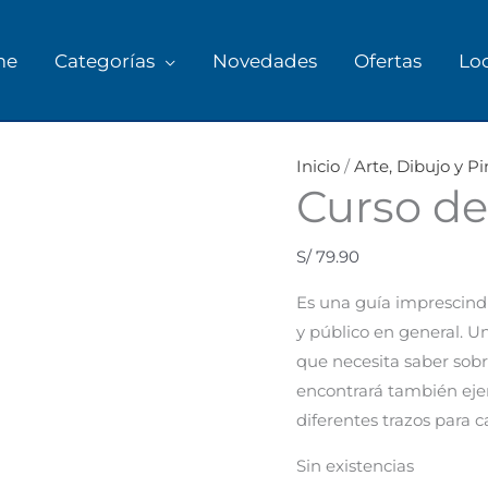
me
Categorías
Novedades
Ofertas
Lo
Inicio
/
Arte, Dibujo y Pi
Curso de
S/
79.90
Es una guía imprescindib
y público en general. U
que necesita saber sobre
encontrará también ejer
diferentes trazos para c
Sin existencias