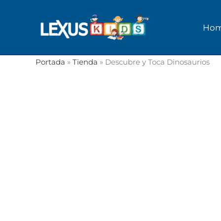
Ir
al
Ho
contenido
Portada
»
Tienda
»
Descubre y Toca Dinosaurios