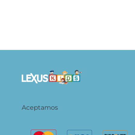
Descubre y Toca En la Granja
Des
S/
39.90
S/
AÑADIR AL
CARRITO
Aceptamos