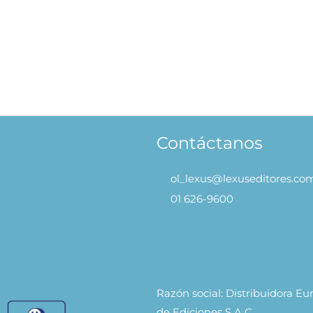
cubre y Toca Bajo el Mar
Descubre y Toca Amigos P
39.90
S/
39.90
AÑADIR AL
AÑADIR 
CARRITO
CARRITO
Contáctanos
ol_lexus@lexuseditores.co
01 626-9600
Razón social: Distribuidora E
de Ediciones S.A.C