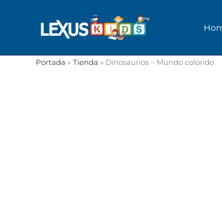
Ir
al
Ho
contenido
Portada
»
Tienda
»
Dinosaurios – Mundo colorido