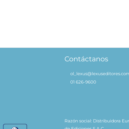
éano – Mundo Colorido
Princesas – Mundo Colo
19.90
S/
19.90
AÑADIR AL
AÑADIR 
CARRITO
CARRITO
Contáctanos
ol_lexus@lexuseditores.co
01 626-9600
Razón social: Distribuidora E
de Ediciones S.A.C