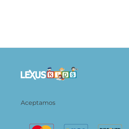
Granja – Mundo Colorido
Oc
S/
19.90
S/
AÑADIR AL
CARRITO
Aceptamos