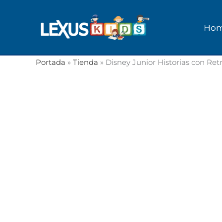
Ir
al
Ho
contenido
Portada
»
Tienda
»
Disney Junior Historias con Ret