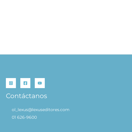
Café de Mascotas – Cozy World
S/
29.90
AÑADIR AL CARRITO
Contáctanos
ol_lexus@lexuseditores.com
01 626-9600