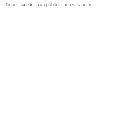
Debes
acceder
para publicar una valoración.
Lucila y Lulú
S/
29.90
AÑADIR AL CARRITO