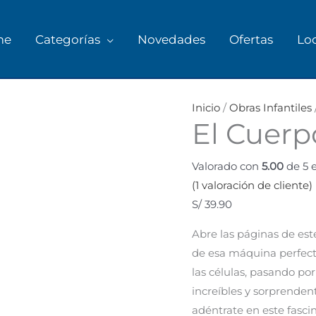
me
Categorías
Novedades
Ofertas
Lo
El
Cuerpo
Inicio
/
Obras Infantiles
El Cuer
Humano
cantidad
Valorado con
5.00
de 5 
(
1
valoración de cliente)
S/
39.90
Abre las páginas de este
de esa máquina perfect
las células, pasando por
increíbles y sorprendent
adéntrate en este fascin