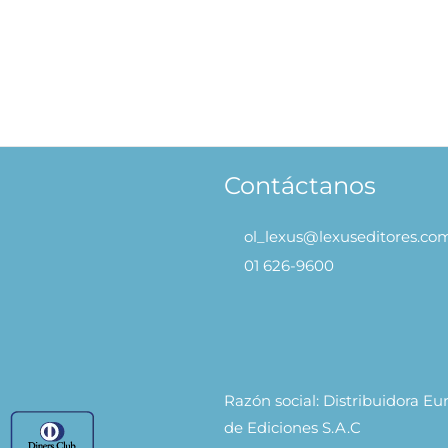
Viaje al Universo
39.90
AÑADIR AL
CARRITO
Contáctanos
ol_lexus@lexuseditores.co
01 626-9600
Razón social: Distribuidora E
de Ediciones S.A.C