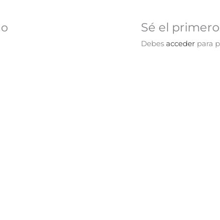
Sé el primer
no
Debes
acceder
para p