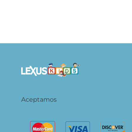
La Vida de los Dinosaurios
S/
39.90
S/
AÑADIR AL
CARRITO
Aceptamos