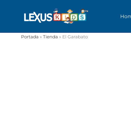
Ir
al
Ho
contenido
Portada
»
Tienda
»
El Garabato