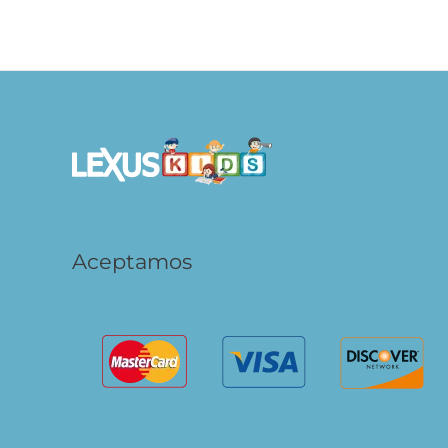
El Hipozorro
S/
29.90
S/
29
AÑADIR AL CARRITO
Aceptamos