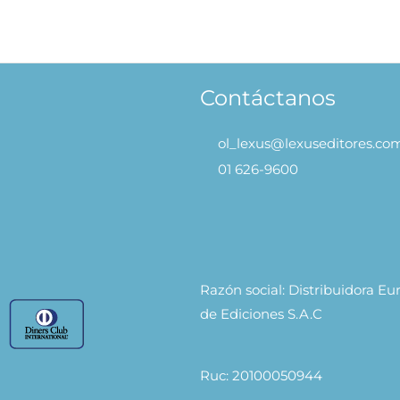
Babbaú una Historia de Miedos
El Girasol S
.90
S/
29.90
AÑADIR AL CARRITO
AÑADIR
Contáctanos
ol_lexus@lexuseditores.co
01 626-9600
Razón social: Distribuidora E
de Ediciones S.A.C
Ruc: 20100050944