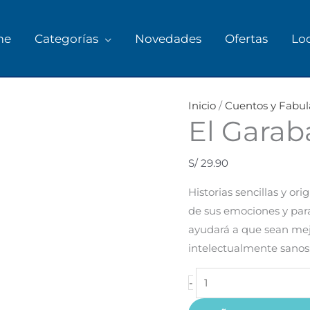
me
Categorías
Novedades
Ofertas
Lo
El
Garabato
Inicio
/
Cuentos y Fabul
El Garab
cantidad
S/
29.90
Historias sencillas y ori
de sus emociones y para 
ayudará a que sean mej
intelectualmente sanos; 
-