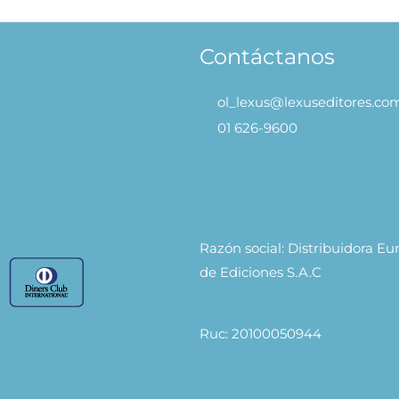
Contáctanos
ol_lexus@lexuseditores.co
01 626-9600
Razón social: Distribuidora E
de Ediciones S.A.C
Ruc: 20100050944