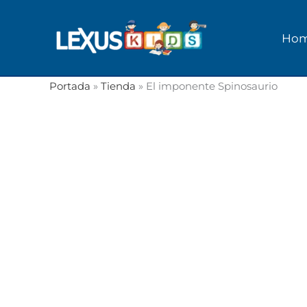
Ir
al
Ho
contenido
Portada
»
Tienda
»
El imponente Spinosaurio