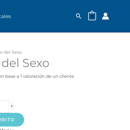
Buscar
cales
0
o del Sexo
 del Sexo
.
en base a
1
valoración de un cliente
+
RRITO