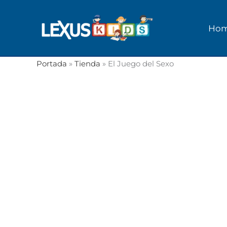
Ir
al
Ho
contenido
Portada
»
Tienda
»
El Juego del Sexo