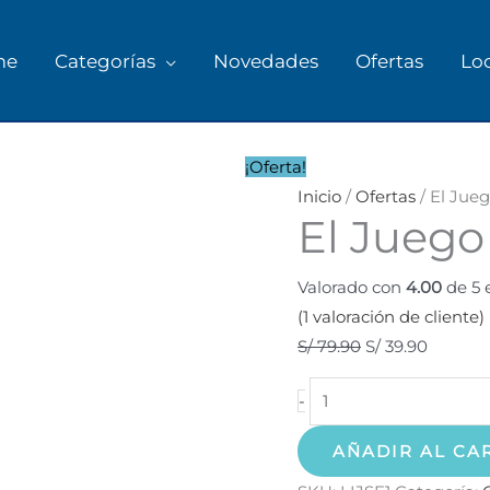
me
Categorías
Novedades
Ofertas
Lo
El
El
El
Juego
precio
precio
¡Oferta!
del
original
actual
Inicio
/
Ofertas
/ El Jueg
El Juego
Sexo
era:
es:
cantidad
S/ 79.90.
S/ 39.90
Valorado con
4.00
de 5 
(
1
valoración de cliente)
S/
79.90
S/
39.90
-
AÑADIR AL CA