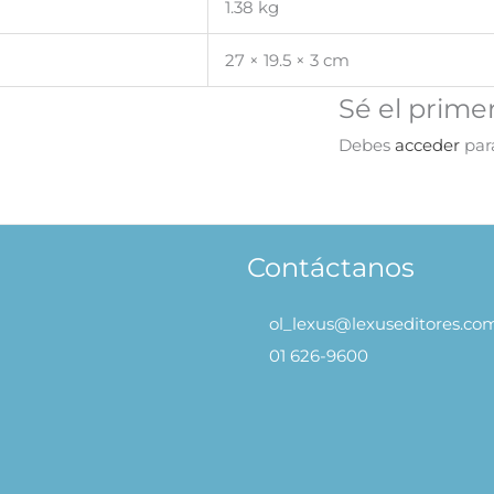
1.38 kg
27 × 19.5 × 3 cm
Sé el primer
Debes
acceder
para
Contáctanos
ol_lexus@lexuseditores.co
01 626-9600