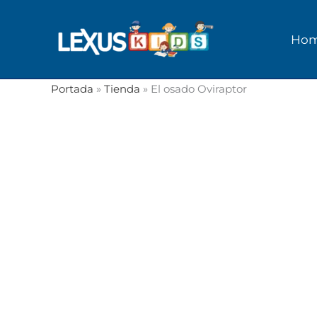
Ir
al
Ho
contenido
Portada
»
Tienda
»
El osado Oviraptor