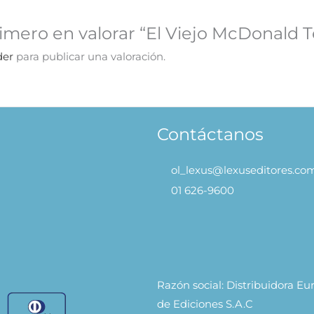
rimero en valorar “El Viejo McDonald T
der
para publicar una valoración.
Contáctanos
ol_lexus@lexuseditores.co
01 626-9600
Razón social: Distribuidora E
de Ediciones S.A.C