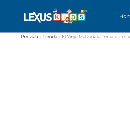
Ir
al
Ho
contenido
Portada
»
Tienda
»
El Viejo McDonald Tenía una Gra