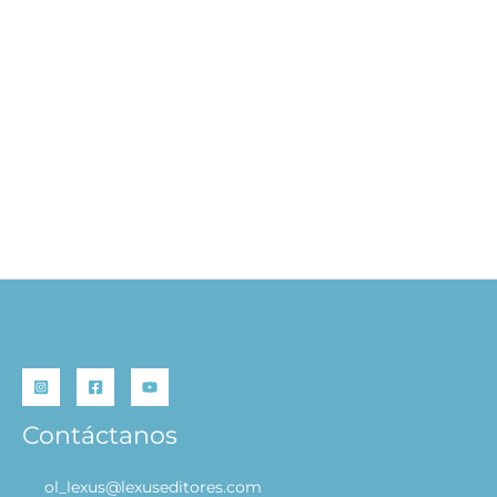
Atlas Ilustrado de
WWWA Arquitectura
Arqueología
S/
99.90
S/
79.92
S/
99.90
S/
79.92
AÑADIR AL
AÑADIR AL
CARRITO
CARRITO
Contáctanos
ol_lexus@lexuseditores.com