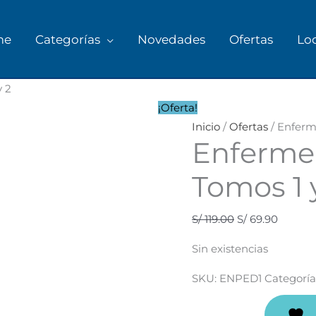
me
Categorías
Novedades
Ofertas
Lo
El
El
y 2
precio
precio
¡Oferta!
original
actual
Inicio
/
Ofertas
/ Enferme
Enfermer
era:
es:
S/ 119.00.
S/ 69.90
Tomos 1 
S/
119.00
S/
69.90
Sin existencias
SKU:
ENPED1
Categoría