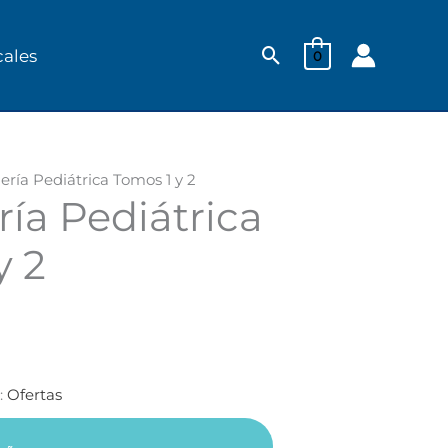
Buscar
cales
0
ría Pediátrica Tomos 1 y 2
ía Pediátrica
.
y 2
:
Ofertas