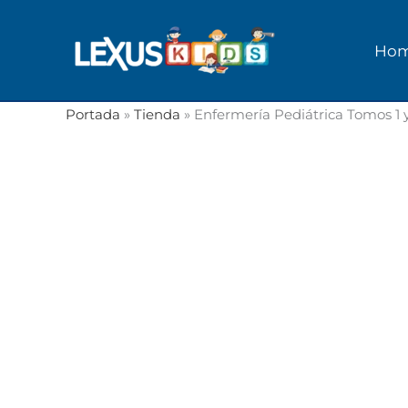
Ir
al
Ho
contenido
Portada
»
Tienda
»
Enfermería Pediátrica Tomos 1 