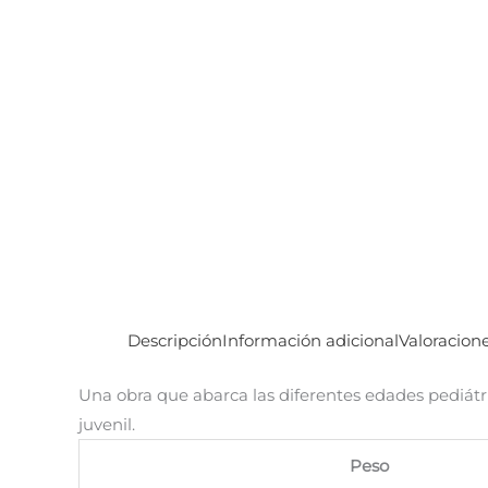
Descripción
Información adicional
Valoracione
Una obra que abarca las diferentes edades pediátri
juvenil.
Peso