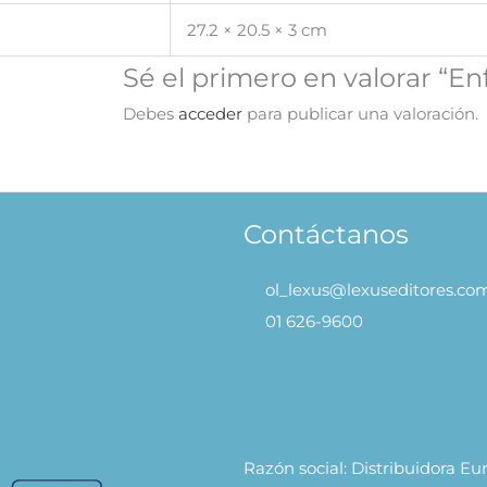
27.2 × 20.5 × 3 cm
Sé el primero en valorar “En
Debes
acceder
para publicar una valoración.
Contáctanos
ol_lexus@lexuseditores.co
01 626-9600
Razón social: Distribuidora E