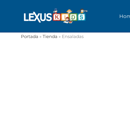
Ir
al
Ho
contenido
Portada
»
Tienda
»
Ensaladas