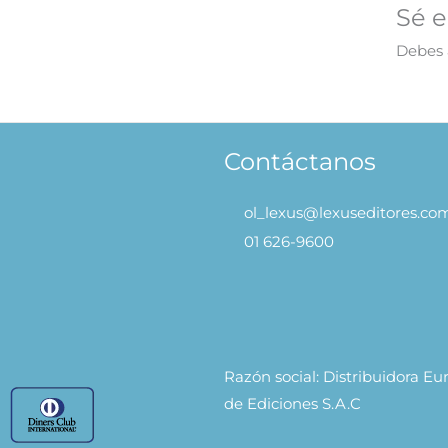
Sé e
Debes
Contáctanos
ol_lexus@lexuseditores.co
01 626-9600
Razón social: Distribuidora E
de Ediciones S.A.C